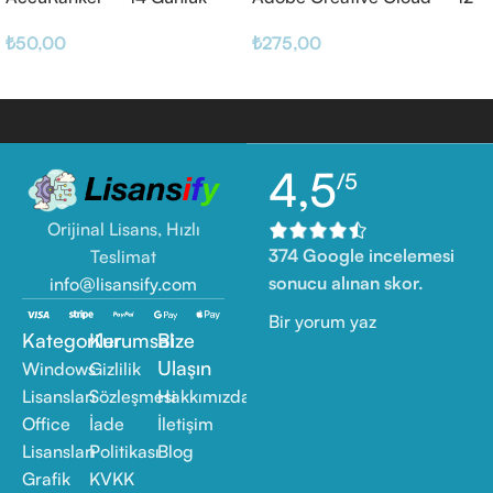
Haftalık
₺
50,00
₺
275,00
4,5
/5
Orijinal Lisans, Hızlı
374 Google incelemesi
Teslimat
sonucu alınan skor.
info@lisansify.com
Bir yorum yaz
Kategoriler
Kurumsal
Bize
Ulaşın
Windows
Gizlilik
Lisansları
Sözleşmesi
Hakkımızda
Office
İade
İletişim
Lisansları
Politikası
Blog
Grafik
KVKK