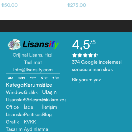
₺
50,00
₺
275,00
4,5
/5
Orijinal Lisans, Hızlı
374 Google incelemesi
Teslimat
sonucu alınan skor.
info@lisansify.com
Bir yorum yaz
Kategoriler
Kurumsal
Bize
Ulaşın
Windows
Gizlilik
Lisansları
Sözleşmesi
Hakkımızda
Office
İade
İletişim
Lisansları
Politikası
Blog
Grafik
KVKK
Tasarım
Aydınlatma