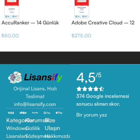
AccuRanker – 14 Günlük
Adobe Creative Cloud – 12
Haftalık
₺
50,00
₺
275,00
4,5
/5
Orijinal Lisans, Hızlı
374 Google incelemesi
Teslimat
sonucu alınan skor.
info@lisansify.com
Bir yorum yaz
Kategoriler
Kurumsal
Bize
Ulaşın
Windows
Gizlilik
Lisansları
Sözleşmesi
Hakkımızda