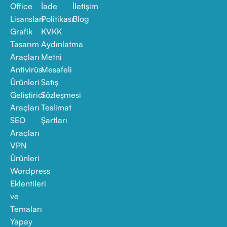
Office
İade
İletişim
Lisansları
Politikası
Blog
Grafik
KVKK
Tasarım
Aydınlatma
Araçları
Metni
Antivirüs
Mesafeli
Ürünleri
Satış
Geliştirici
Sözleşmesi
Araçları
Teslimat
SEO
Şartları
Araçları
VPN
Ürünleri
Wordpress
Eklentileri
ve
Temaları
Yapay