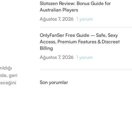
Slotozen Review: Bonus Guide for
Australian Players
Ağustos 7, 2026
1 yorum
OnlyFanSer Free Guide – Safe, Sexy
Access, Premium Features & Discreet
Billing
Ağustos 7, 2026
1 yorum
ıldığı
zde, geri
Son yorumlar
leceğini