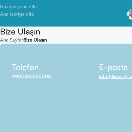
Navigasyona atla
Ana içeriğe atla
Bize Ulaşın
Ana Sayfa
/
Bize Ulaşın
Telefon
E-posta
+905462455000
info@lisansify