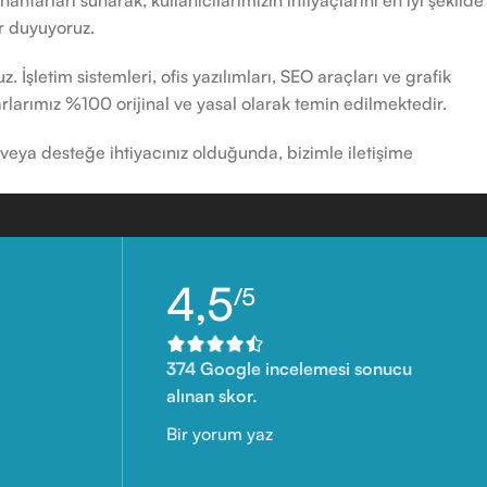
nahtarları sunarak, kullanıcılarımızın ihtiyaçlarını en iyi şekilde
ur duyuyoruz.
 İşletim sistemleri, ofis yazılımları, SEO araçları ve grafik
htarlarımız %100 orijinal ve yasal olarak temin edilmektedir.
 veya desteğe ihtiyacınız olduğunda, bizimle iletişime
4,5
/5
374 Google incelemesi sonucu
alınan skor.
Bir yorum yaz