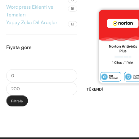
Wordpress Eklenti ve
15
Temaları
Yapay Zeka Dil Araçları
13
Fiyata göre
TÜKENDI
Filtrele