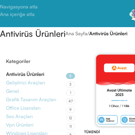
Navigasyona atla
Ana içeriğe atla
Antivirüs Ürünleri
Ana Sayfa
/
Antivirüs Ürünleri
Kategoriler
Antivirüs Ürünleri
5
Geliştirici Araçları
3
Genel
1
Grafik Tasarım Araçları
47
Office Lisansları
9
Seo Araçları
12
Vpn Ürünleri
11
TÜKENDI
Windows Lisansları
8