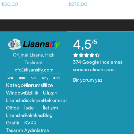
₺
50,00
₺
275,00
4,5
/5
Orijinal Lisans, Hızlı
374 Google incelemesi
Teslimat
sonucu alınan skor.
info@lisansify.com
Bir yorum yaz
Kategoriler
Kurumsal
Bize
Ulaşın
Windows
Gizlilik
Lisansları
Sözleşmesi
Hakkımızda
Office
İade
İletişim
Lisansları
Politikası
Blog
Grafik
KVKK
Tasarım
Aydınlatma