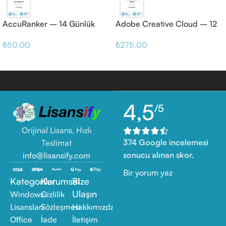
AccuRanker – 14 Günlük
Adobe Creative Cloud – 12
Haftalık
₺
50,00
₺
275,00
4,5
/5
Orijinal Lisans, Hızlı
374 Google incelemesi
Teslimat
sonucu alınan skor.
info@lisansify.com
Bir yorum yaz
Kategoriler
Kurumsal
Bize
Ulaşın
Windows
Gizlilik
Lisansları
Sözleşmesi
Hakkımızda
Office
İade
İletişim