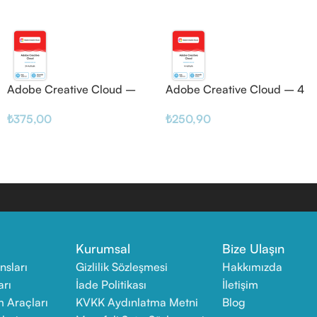
Adobe Creative Cloud –
Adobe Creative Cloud – 4
24 Haftalık
Haftalık
₺
375,00
₺
250,90
Kurumsal
Bize Ulaşın
nsları
Gizlilik Sözleşmesi
Hakkımızda
arı
İade Politikası
İletişim
m Araçları
KVKK Aydınlatma Metni
Blog