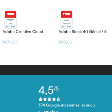
Adobe Creative Cloud –
Adobe Stock 40 Görsel / 6
48 Haftalık
Video
₺
675,00
₺
50,00
4,5
/5
374 Google incelemesi sonucu
alınan skor.