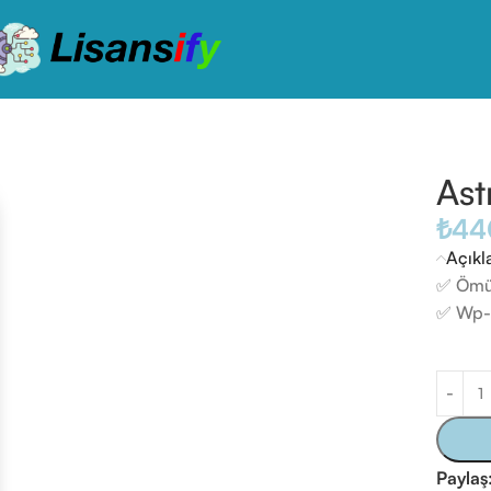
Ast
₺
44
Açık
✅ Ömür
✅ Wp-a
Paylaş