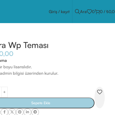
Giriş / kayıt
Ara
0
0
/
₺
0,
ra Wp Teması
0,00
lama
 boyu lisanslıdır.
dmin bilgisi üzerinden kurulur.
Sepete Ekle
: