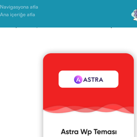
Navigasyona atla
Ana içeriğe atla
Ana Sayfa
/
Wordpress Eklenti ve Temaları
/
Astra Wp Teması