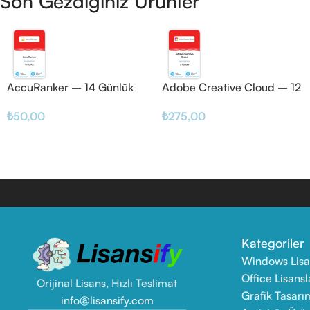
Son Gezdiğiniz Ürünler
AccuRanker – 14 Günlük
Adobe Creative Cloud – 12
Haftalık
₺
50,00
₺
275,00
Kategoriler
Windows Lisa
Office Lisansl
Orijinal Lisans, Hızlı Teslimat
Grafik Tasarı
info@lisansify.com