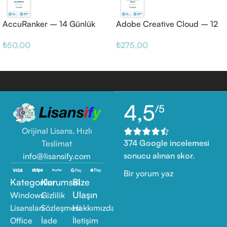
AccuRanker – 14 Günlük
Adobe Creative Cloud – 12
Haftalık
₺
50,00
₺
275,00
4,5
/5
Orijinal Lisans, Hızlı
374 Google incelemesi
Teslimat
sonucu alınan skor.
info@lisansify.com
Bir yorum yaz
Kategoriler
Kurumsal
Bize
Ulaşın
Windows
Gizlilik
Lisansları
Sözleşmesi
Hakkımızda
Office
İade
İletişim