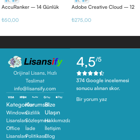
AccuRanker – 14 Günlük
Adobe Creative Cloud – 12
Haftalık
₺
50,00
₺
275,00
4,5
/5
Orijinal Lisans, Hızlı
374 Google incelemesi
Teslimat
sonucu alınan skor.
info@lisansify.com
Bir yorum yaz
Kategoriler
Kurumsal
Bize
Ulaşın
Windows
Gizlilik
Lisansları
Sözleşmesi
Hakkımızda
Office
İade
İletişim
Lisansları
Politikası
Blog