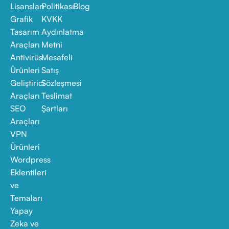
Lisansları
Politikası
Blog
Grafik
KVKK
Tasarım
Aydınlatma
Araçları
Metni
Antivirüs
Mesafeli
Ürünleri
Satış
Geliştirici
Sözleşmesi
Araçları
Teslimat
SEO
Şartları
Araçları
VPN
Ürünleri
Wordpress
Eklentileri
ve
Temaları
Yapay
Zeka ve