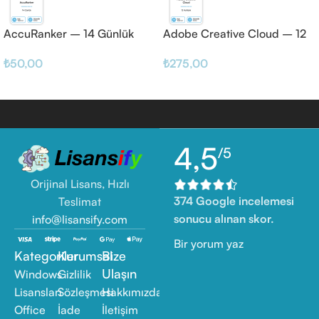
AccuRanker – 14 Günlük
Adobe Creative Cloud – 12
Haftalık
₺
50,00
₺
275,00
4,5
/5
Orijinal Lisans, Hızlı
374 Google incelemesi
Teslimat
sonucu alınan skor.
info@lisansify.com
Bir yorum yaz
Kategoriler
Kurumsal
Bize
Ulaşın
Windows
Gizlilik
Lisansları
Sözleşmesi
Hakkımızda
Office
İade
İletişim