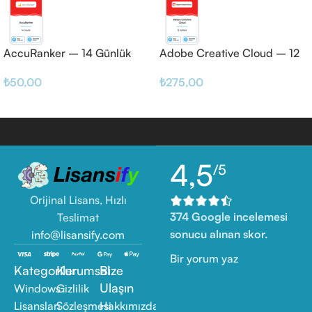
AccuRanker – 14 Günlük
Adobe Creative Cloud – 12
Haftalık
₺
50,00
₺
275,00
4,5
/5
Orijinal Lisans, Hızlı
374 Google incelemesi
Teslimat
sonucu alınan skor.
info@lisansify.com
Bir yorum yaz
Kategoriler
Kurumsal
Bize
Ulaşın
Windows
Gizlilik
Lisansları
Sözleşmesi
Hakkımızda