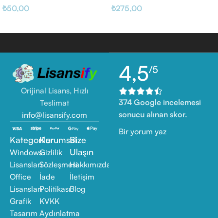
₺
50,00
₺
275,00
4,5
/5
Orijinal Lisans, Hızlı
374 Google incelemesi
Teslimat
sonucu alınan skor.
info@lisansify.com
Bir yorum yaz
Kategoriler
Kurumsal
Bize
Ulaşın
Windows
Gizlilik
Lisansları
Sözleşmesi
Hakkımızda
Office
İade
İletişim
Lisansları
Politikası
Blog
Grafik
KVKK
Tasarım
Aydınlatma