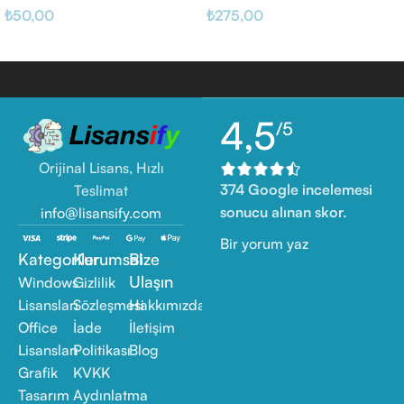
₺
50,00
₺
275,00
4,5
/5
Orijinal Lisans, Hızlı
374 Google incelemesi
Teslimat
sonucu alınan skor.
info@lisansify.com
Bir yorum yaz
Kategoriler
Kurumsal
Bize
Ulaşın
Windows
Gizlilik
Lisansları
Sözleşmesi
Hakkımızda
Office
İade
İletişim
Lisansları
Politikası
Blog
Grafik
KVKK
Tasarım
Aydınlatma