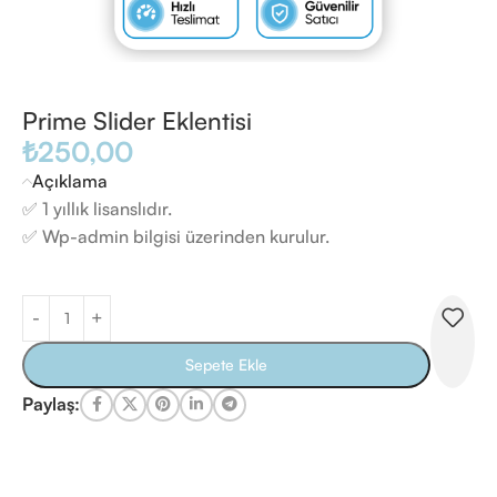
Prime Slider Eklentisi
₺
250,00
Açıklama
✅ 1 yıllık lisanslıdır.
✅ Wp-admin bilgisi üzerinden kurulur.
Sepete Ekle
Paylaş: