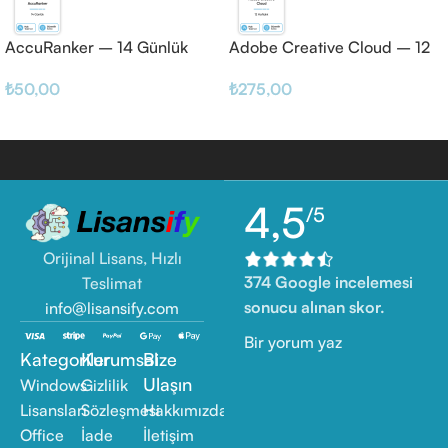
AccuRanker – 14 Günlük
Adobe Creative Cloud – 12
Haftalık
₺
50,00
₺
275,00
4,5
/5
Orijinal Lisans, Hızlı
374 Google incelemesi
Teslimat
sonucu alınan skor.
info@lisansify.com
Bir yorum yaz
Kategoriler
Kurumsal
Bize
Ulaşın
Windows
Gizlilik
Lisansları
Sözleşmesi
Hakkımızda
Office
İade
İletişim