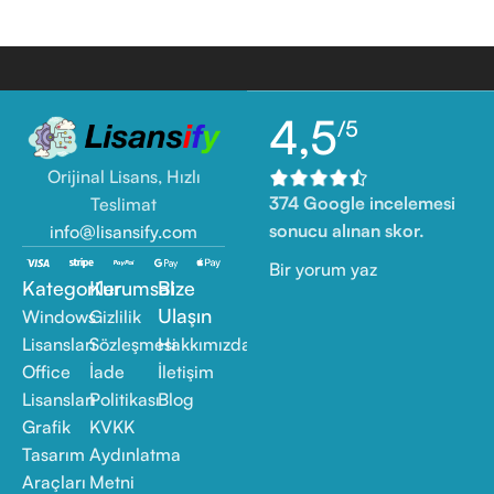
4,5
/5
Orijinal Lisans, Hızlı
374 Google incelemesi
Teslimat
sonucu alınan skor.
info@lisansify.com
Bir yorum yaz
Kategoriler
Kurumsal
Bize
Ulaşın
Windows
Gizlilik
Lisansları
Sözleşmesi
Hakkımızda
Office
İade
İletişim
Lisansları
Politikası
Blog
Grafik
KVKK
Tasarım
Aydınlatma
Araçları
Metni