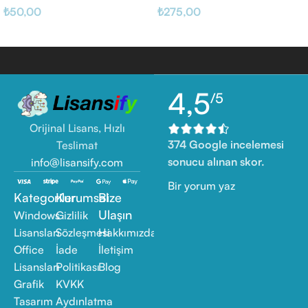
₺
50,00
₺
275,00
4,5
/5
Orijinal Lisans, Hızlı
374 Google incelemesi
Teslimat
sonucu alınan skor.
info@lisansify.com
Bir yorum yaz
Kategoriler
Kurumsal
Bize
Ulaşın
Windows
Gizlilik
Lisansları
Sözleşmesi
Hakkımızda
Office
İade
İletişim
Lisansları
Politikası
Blog
Grafik
KVKK
Tasarım
Aydınlatma