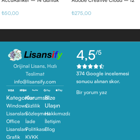
Haftalık
₺
50,00
₺
275,00
4,5
/5
Orijinal Lisans, Hızlı
374 Google incelemesi
Teslimat
sonucu alınan skor.
info@lisansify.com
Bir yorum yaz
Kategoriler
Kurumsal
Bize
Ulaşın
Windows
Gizlilik
Lisansları
Sözleşmesi
Hakkımızda
Office
İade
İletişim
Lisansları
Politikası
Blog
Grafik
KVKK