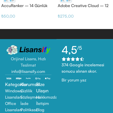
AccuRanker – 14 Günlük
Adobe Creative Cloud – 12
Haftalık
₺
50,00
₺
275,00
4,5
/5
Orijinal Lisans, Hızlı
374 Google incelemesi
Teslimat
sonucu alınan skor.
info@lisansify.com
Bir yorum yaz
Kategoriler
Kurumsal
Bize
Ulaşın
Windows
Gizlilik
Lisansları
Sözleşmesi
Hakkımızda
Office
İade
İletişim
Lisansları
Politikası
Blog