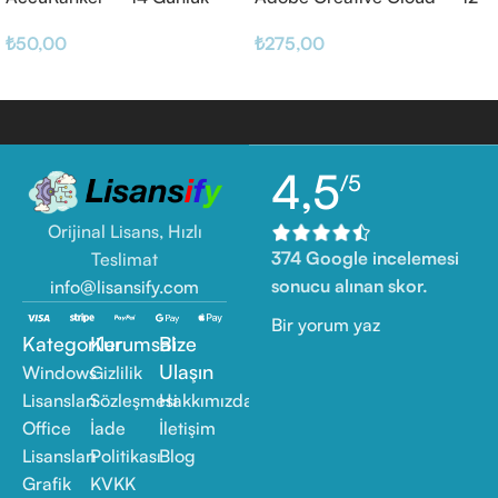
Haftalık
₺
50,00
₺
275,00
4,5
/5
Orijinal Lisans, Hızlı
374 Google incelemesi
Teslimat
sonucu alınan skor.
info@lisansify.com
Bir yorum yaz
Kategoriler
Kurumsal
Bize
Ulaşın
Windows
Gizlilik
Lisansları
Sözleşmesi
Hakkımızda
Office
İade
İletişim
Lisansları
Politikası
Blog
Grafik
KVKK