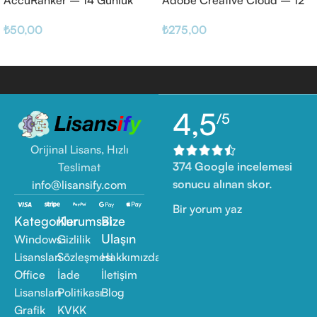
Haftalık
₺
50,00
₺
275,00
4,5
/5
Orijinal Lisans, Hızlı
374 Google incelemesi
Teslimat
sonucu alınan skor.
info@lisansify.com
Bir yorum yaz
Kategoriler
Kurumsal
Bize
Ulaşın
Windows
Gizlilik
Lisansları
Sözleşmesi
Hakkımızda
Office
İade
İletişim
Lisansları
Politikası
Blog
Grafik
KVKK